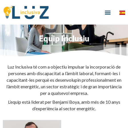
Vés
al
Menu
Inclusió Laboral
contingut
Equip Inclusiu
Luz Inclusiva té com a objectiu impulsar la incorporació de
persones amb discapacitat a l’àmbit laboral, formant-les i
capacitant-les perquè es desenvolupin professionalment en
l’àmbit energètic, un sector estratègic i de gran importància
per a qualsevol empresa.
L’equip està liderat per Benjamí Boya, amb més de 10 anys
d’experiència al sector energètic.